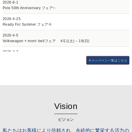
2026-6-1
ゴールデンウィーク休業期間のご案内
Polo 50th Anniversary フェア✨
2025-2-10
2026-4-25
New Passat デビューフェア✨
Ready For Summer フェア🌞
2025-1-20
2026-4-5
New Golf デビューフェア
Volkswagen × mont･bellフェア 4/11(土) – 19(日)
2026-3-3
Volkswagen岐阜南 特別企画！「オーナー様特別サポートのご案内」
キャンペーン一覧はこちら
2026-2-27
プレミアムコンパクトセレクション 3/7(土)～3/15(日)
2026-1-31
1st Anniversary フェア 2/7(土) – 15(日)
2026-1-6
Vision
フォルクスワーゲン＊宇宙兄弟フェア 第2弾開催🚀
2025-12-25
ビジョン
2026年 NewYear フェア開催🎍1/5(月)～1/12(月・祝)
私たちはお客様により信頼され、永続的に繁栄する活力の