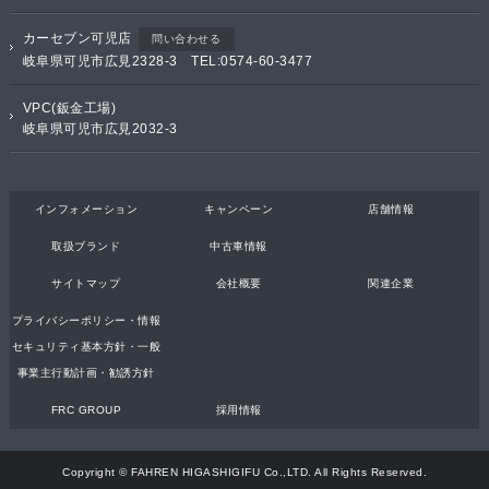
カーセブン可児店
問い合わせる
岐阜県可児市広見2328-3 TEL:0574-60-3477
VPC(鈑金工場)
岐阜県可児市広見2032-3
インフォメーション
キャンペーン
店舗情報
取扱ブランド
中古車情報
サイトマップ
会社概要
関連企業
プライバシーポリシー・情報
セキュリティ基本方針・一般
事業主行動計画・勧誘方針
FRC GROUP
採用情報
Copyright © FAHREN HIGASHIGIFU Co.,LTD. All Rights Reserved.