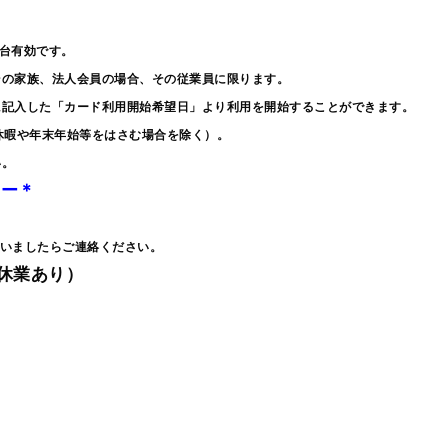
両1台有効です。
その家族、法人会員の場合、その従業員に限ります。
に記入した「カード利用開始希望日」より利用を開始することができます。
休暇や年末年始等をはさむ場合を除く）。
い。
ター＊
ございましたらご連絡ください。
臨時休業あり）