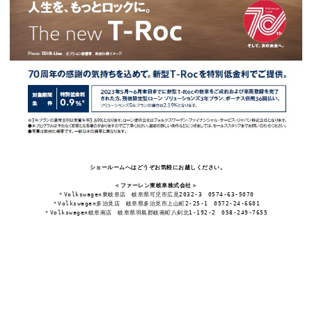
ショールームへはどうぞお気軽にお越しください。
＜ファーレン東岐阜株式会社＞
＊Volkswagen東岐阜店　岐阜県可児市広見2032-3　0574-63-5070
＊Volkswagen多治見店　岐阜県多治見市上山町2-25-1　0572-24-6601
＊Volkswagen岐阜南店　岐阜県羽島郡岐南町八剣北1-192-2　058-249-7655