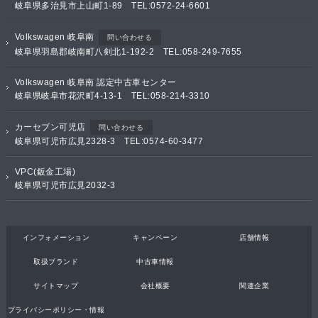
岐阜県多治見市上山町1-89 TEL:0572-24-6601
Volkswagen 岐阜南
問い合わせる
岐阜県羽島郡岐南町八剣北1-192-2 TEL:058-249-7655
Volkswagen 岐阜南 認定中古車センター
岐阜県岐阜市花沢町4-13-1 TEL:058-214-3310
カーセブン可児店
問い合わせる
岐阜県可児市広見2328-3 TEL:0574-60-3477
VPC(鈑金工場)
岐阜県可児市広見2032-3
インフォメーション
キャンペーン
店舗情報
取扱ブランド
中古車情報
サイトマップ
会社概要
関連企業
プライバシーポリシー・情報