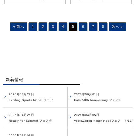
« 前へ
1
2
3
4
5
6
7
8
次へ »
新着情報
2026年06月27日
2026年06月01日
Exciting Sports Model フェア
Polo 50th Anniversary フェア✨
2026年04月25日
2026年04月05日
Ready For Summer フェア🌞
Volkswagen × mont･bellフェア 4/11(土)
2026年03月03日