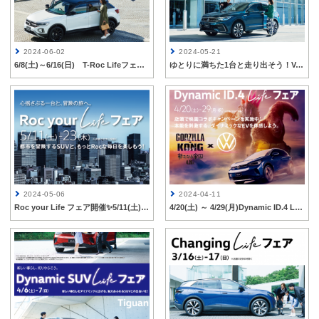
2024-06-02
2024-05-21
6/8(土)～6/16(日) T-Roc Lifeフェア開催 ”2023輸入SUV登録台数No.1”
ゆとりに満ちた1台と走り出そう！Volkswagen SUV Life フェア開催🚙”5/25(土)・5/26(日)”
2024-05-06
2024-04-11
Roc your Life フェア開催✨5/11(土)～5/23(木)
4/20(土) ～ 4/29(月)Dynamic ID.4 Lifeフェア開催！『映画コラボキャンペーン✨』