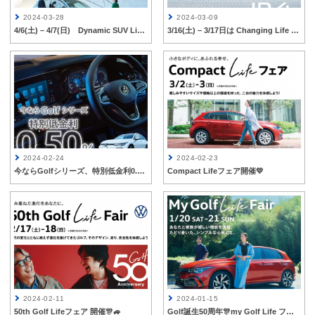
2024-03-28
2024-03-09
4/6(土) – 4/7(日) Dynamic SUV Lifeフェア✨🚙
3/16(土) – 3/17日は Changing Life フェア開催 🚙
2024-02-24
2024-02-23
今ならGolfシリーズ、特別低金利0.50%キャンペーン実施中！
Compact Lifeフェア開催💛
2024-02-11
2024-01-15
50th Golf Lifeフェア 開催🎊🚙
Golf誕生50周年🎊my Golf Life フェア – 1/20(土)～1/21(日)