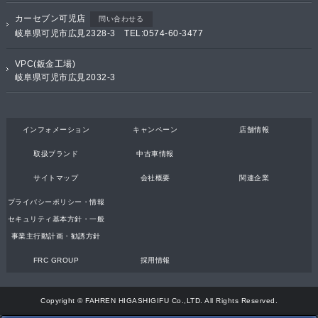
カーセブン可児店
問い合わせる
岐阜県可児市広見2328-3 TEL:0574-60-3477
VPC(鈑金工場)
岐阜県可児市広見2032-3
インフォメーション
キャンペーン
店舗情報
取扱ブランド
中古車情報
サイトマップ
会社概要
関連企業
プライバシーポリシー・情報
セキュリティ基本方針・一般
事業主行動計画・勧誘方針
FRC GROUP
採用情報
Copyright © FAHREN HIGASHIGIFU Co.,LTD. All Rights Reserved.