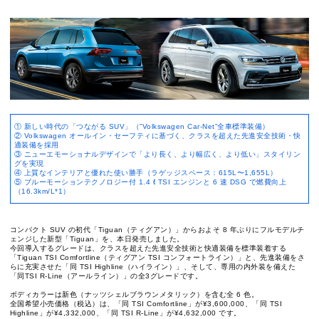
① 新しい時代の「つながる SUV」（”Volkswagen Car-Net”全車標準装備）
② Volkswagen オールイン・セーフティに基づく、クラスを超えた先進安全技術・快
適装備を採用
③ ニューエモーショナルデザインで「より長く、より幅広く、より低い」スタイリン
グを実現
④ 上質なインテリアと優れた使い勝手（ラゲッジスペース：615L〜1,655L）
⑤ ブルーモーションテクノロジー付 1.4 ℓ TSI エンジンと 6 速 DSG で燃費向上
（16.3km/L*1）
コンパクト SUV の初代「Tiguan（ティグアン）」からおよそ 8 年ぶりにフルモデルチ
ェンジした新型「Tiguan」を、本日発売しました。
今回導入するグレードは、クラスを超えた先進安全技術と快適装備を標準装着する
「Tiguan TSI Comfortline（ティグアン TSI コンフォートライン）」と、先進装備をさ
らに充実させた「同 TSI Highline（ハイライン）」、そして、専用の内外装を備えた
「同TSI R-Line（アールライン）」の全3グレードです。
ボディカラーは新色（ナッツシェルブラウンメタリック）を含む全 6 色。
全国希望小売価格（税込）は、「同 TSI Comfortline」が¥3,600,000、「同 TSI
Highline」が¥4,332,000、「同 TSI R-Line」が¥4,632,000 です。