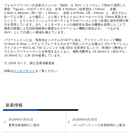
フォルクスワーゲンの生産モジュール「MQB」を SUV シリーズとして初めて採用した
新型「Tiguan」のボディサイズは、全長 4,500mm（従来型比＋70mm）、全幅
1,840~1,860mm（同＋30～＋50mm）、全高 1,675mm（同－35mm）と、前モデルに
比べてより長く、より幅広く、より低くするとともにホイールベースを 70mm 延長させ
たことで、よりスタイリッシュでスポーティなプロポーションと広く快適な室内空間の双
方を実現しています。また、インターネットとの接続性を高める機能を採用したことで、
最新の情報による目的地検索や最適なナビゲーション機能が強化され、「つながる
SUV」としての新しい価値を備えています。
パワートレインには、気筒休止システムの”ACT”に加え、アイドリングストップ機能
の“Start & Stop システム”とブレーキエネルギー回生システムを備えたブルーモーション
テクノロジー付の1.4L TSI エンジンと 6速 DSG を採用することで、快適かつ爽快なド
ライビングパフォーマンスを実現するとともに、燃料消費率も 16.3km/L*1（前モデル：
14.6km/L*1）と約 10%改善しています。
*1 JC08 モード、国土交通省審査値
詳細は
メーカーサイト
をご覧ください。
新着情報
2026年07月31日
2026年04月25日
夏季休業期間のご案内
ゴールデンウィーク休業期間のご案内